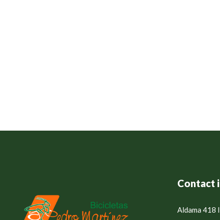
Contact 
Aldama 418 I