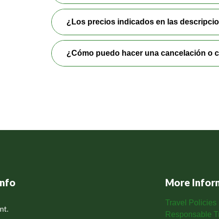
¿Los precios indicados en las descripc
¿Cómo puedo hacer una cancelación o c
info
More Infor
Travel Policies
nt.
Responsable Tr